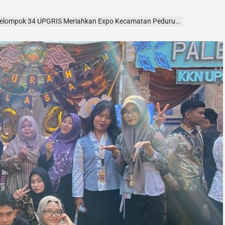
UPGRIS Meriahkan Expo Kecamatan Pedurungan melalui Promosi UMKM dan Pentas Seni