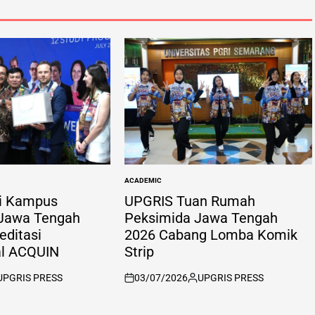
ACADEMIC
POSTED
IN
i Kampus
UPGRIS Tuan Rumah
 Jawa Tengah
Peksimida Jawa Tengah
ditasi
2026 Cabang Lomba Komik
al ACQUIN
Strip
UPGRIS PRESS
03/07/2026
UPGRIS PRESS
sted
on
Posted
by