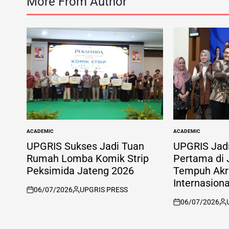
More From Author
ACADEMIC
ACADEMIC
POSTED
POSTED
IN
IN
UPGRIS Sukses Jadi Tuan
UPGRIS Jad
Rumah Lomba Komik Strip
Pertama di
Peksimida Jateng 2026
Tempuh Akre
Internasion
06/07/2026
UPGRIS PRESS
on
Posted
06/07/2026
by
on
Po
by