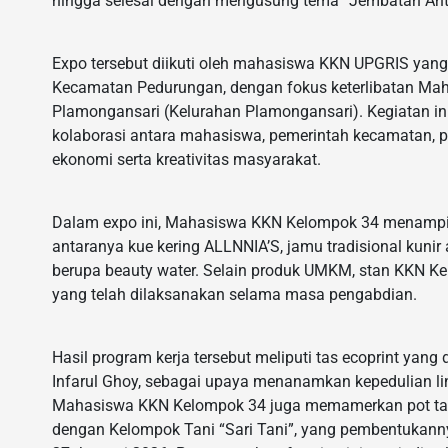
hingga selesai dengan mengusung tema “Jembatan Ant
Expo tersebut diikuti oleh mahasiswa KKN UPGRIS yan
Kecamatan Pedurungan, dengan fokus keterlibatan Ma
Plamongansari (Kelurahan Plamongansari). Kegiatan i
kolaborasi antara mahasiswa, pemerintah kecamatan
ekonomi serta kreativitas masyarakat.
Dalam expo ini, Mahasiswa KKN Kelompok 34 menampi
antaranya kue kering ALLNNIA’S, jamu tradisional kunir
berupa beauty water. Selain produk UMKM, stan KKN K
yang telah dilaksanakan selama masa pengabdian.
Hasil program kerja tersebut meliputi tas ecoprint yang
Infarul Ghoy, sebagai upaya menanamkan kepedulian ling
Mahasiswa KKN Kelompok 34 juga memamerkan pot tana
dengan Kelompok Tani “Sari Tani”, yang pembentukann