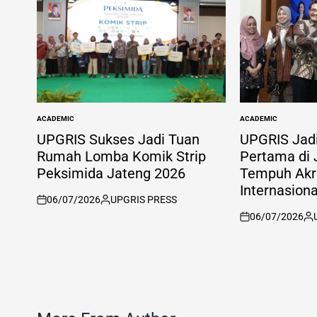
ACADEMIC
ACADEMIC
POSTED
POSTED
IN
IN
UPGRIS Sukses Jadi Tuan
UPGRIS Jad
Rumah Lomba Komik Strip
Pertama di
Peksimida Jateng 2026
Tempuh Akre
Internasion
06/07/2026
UPGRIS PRESS
on
Posted
06/07/2026
by
on
Po
by