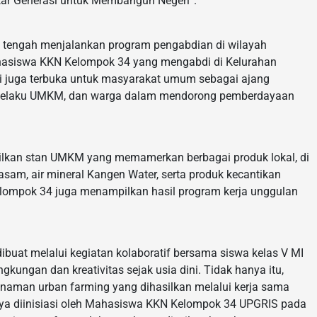
ar Generasi untuk Membangun Negeri”.
g tengah menjalankan program pengabdian di wilayah
hasiswa KKN Kelompok 34 yang mengabdi di Kelurahan
ni juga terbuka untuk masyarakat umum sebagai ajang
, pelaku UMKM, dan warga dalam mendorong pemberdayaan
lkan stan UMKM yang memamerkan berbagai produk lokal, di
 asam, air mineral Kangen Water, serta produk kecantikan
elompok 34 juga menampilkan hasil program kerja unggulan
 dibuat melalui kegiatan kolaboratif bersama siswa kelas V MI
kungan dan kreativitas sejak usia dini. Tidak hanya itu,
man urban farming yang dihasilkan melalui kerja sama
ya diinisiasi oleh Mahasiswa KKN Kelompok 34 UPGRIS pada