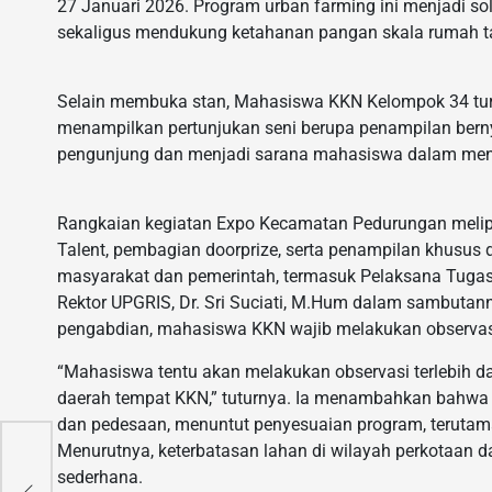
27 Januari 2026. Program urban farming ini menjadi so
sekaligus mendukung ketahanan pangan skala rumah t
Selain membuka stan, Mahasiswa KKN Kelompok 34 turu
menampilkan pertunjukan seni berupa penampilan bern
pengunjung dan menjadi sarana mahasiswa dalam menj
Rangkaian kegiatan Expo Kecamatan Pedurungan melip
Talent, pembagian doorprize, serta penampilan khusus da
masyarakat dan pemerintah, termasuk Pelaksana Tuga
Rektor UPGRIS, Dr. Sri Suciati, M.Hum dalam sambut
pengabdian, mahasiswa KKN wajib melakukan observasi
“Mahasiswa tentu akan melakukan observasi terlebih dah
daerah tempat KKN,” tuturnya. Ia menambahkan bahwa p
dan pedesaan, menuntut penyesuaian program, teruta
an
Menurutnya, keterbatasan lahan di wilayah perkotaan d
sederhana.