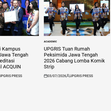
ACADEMIC
POSTED
IN
i Kampus
UPGRIS Tuan Rumah
 Jawa Tengah
Peksimida Jawa Tengah
ditasi
2026 Cabang Lomba Komik
al ACQUIN
Strip
UPGRIS PRESS
03/07/2026
UPGRIS PRESS
sted
on
Posted
by