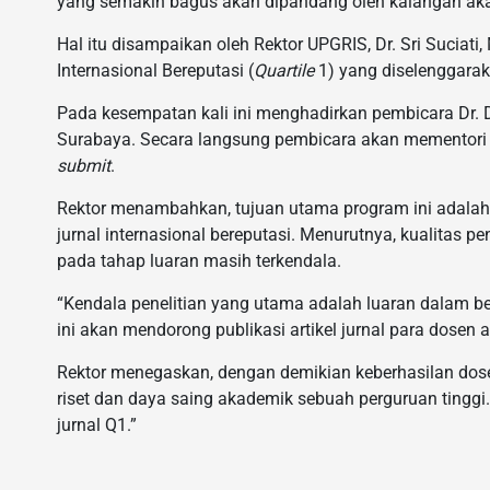
yang semakin bagus akan dipandang oleh kalangan aka
Hal itu disampaikan oleh Rektor UPGRIS, Dr. Sri Suciat
Internasional Bereputasi (
Quartile
1) yang diselenggarak
Pada kesempatan kali ini menghadirkan pembicara Dr. D
Surabaya. Secara langsung pembicara akan mementori pa
submit
.
Rektor menambahkan, tujuan utama program ini adalah
jurnal internasional bereputasi. Menurutnya, kualitas pe
pada tahap luaran masih terkendala.
“Kendala penelitian yang utama adalah luaran dalam ben
ini akan mendorong publikasi artikel jurnal para dosen ag
Rektor menegaskan, dengan demikian keberhasilan dos
riset dan daya saing akademik sebuah perguruan tinggi
jurnal Q1.”