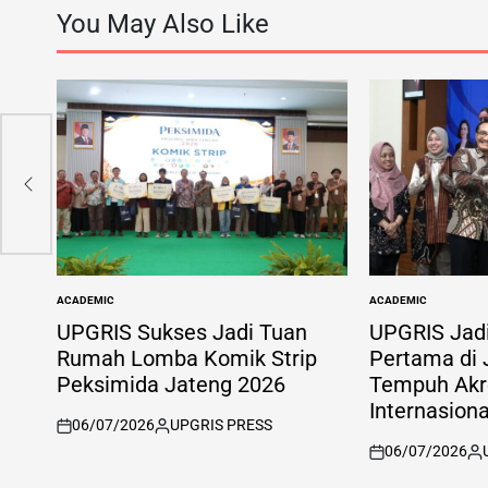
You May Also Like
al
ACADEMIC
ACADEMIC
POSTED
POSTED
IN
IN
UPGRIS Sukses Jadi Tuan
UPGRIS Jad
Rumah Lomba Komik Strip
Pertama di
Peksimida Jateng 2026
Tempuh Akre
Internasion
06/07/2026
UPGRIS PRESS
on
Posted
06/07/2026
by
on
Po
by