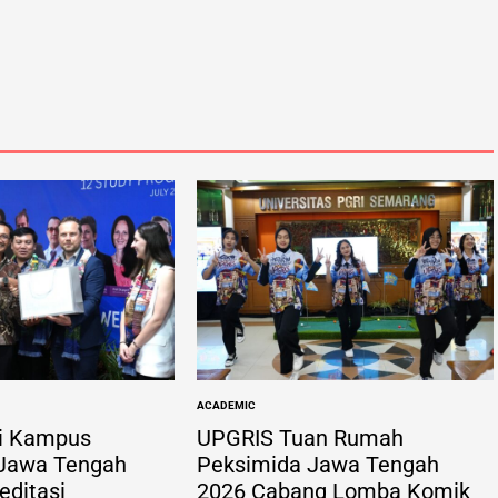
ACADEMIC
POSTED
IN
i Kampus
UPGRIS Tuan Rumah
 Jawa Tengah
Peksimida Jawa Tengah
ditasi
2026 Cabang Lomba Komik