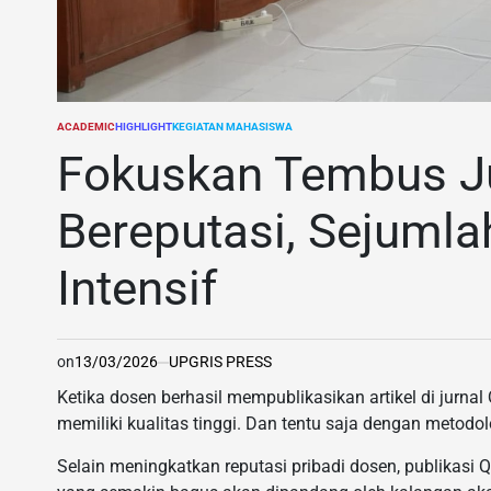
ACADEMIC
HIGHLIGHT
KEGIATAN MAHASISWA
POSTED
IN
Fokuskan Tembus Ju
Bereputasi, Sejumla
Intensif
on
13/03/2026
UPGRIS PRESS
Ketika dosen berhasil mempublikasikan artikel di jurna
memiliki kualitas tinggi. Dan tentu saja dengan metodol
Selain meningkatkan reputasi pribadi dosen, publikasi Q