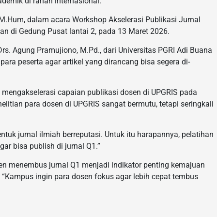
demik di ranah internasional.
i, M.Hum, dalam acara Workshop Akselerasi Publikasi Jurnal
an di Gedung Pusat lantai 2, pada 13 Maret 2026.
rs. Agung Pramujiono, M.Pd., dari Universitas PGRI Adi Buana
ra peserta agar artikel yang dirancang bisa segera di-
 mengakselerasi capaian publikasi dosen di UPGRIS pada
nelitian para dosen di UPGRIS sangat bermutu, tetapi seringkali
tuk jurnal ilmiah berreputasi. Untuk itu harapannya, pelatihan
ar bisa publish di jurnal Q1.”
en menembus jurnal Q1 menjadi indikator penting kemajuan
. “Kampus ingin para dosen fokus agar lebih cepat tembus