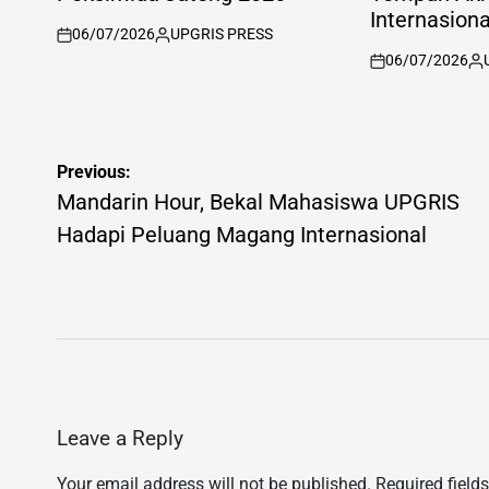
Internasion
06/07/2026
UPGRIS PRESS
on
Posted
06/07/2026
by
on
Po
by
Post
Previous:
navigation
Mandarin Hour, Bekal Mahasiswa UPGRIS
Hadapi Peluang Magang Internasional
Leave a Reply
Your email address will not be published.
Required field