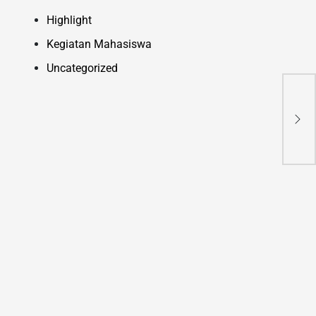
Highlight
Kegiatan Mahasiswa
Uncategorized
Tar
UPG
Pro