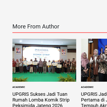
More From Author
ACADEMIC
ACADEMIC
POSTED
POSTED
IN
IN
UPGRIS Sukses Jadi Tuan
UPGRIS Jad
Rumah Lomba Komik Strip
Pertama di
Peksimida Jateng 2026
Tempuh Akre