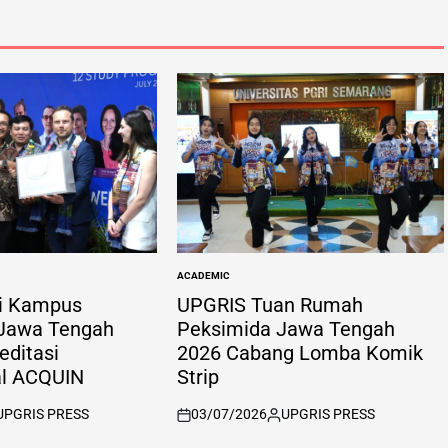
ACADEMIC
POSTED
IN
i Kampus
UPGRIS Tuan Rumah
 Jawa Tengah
Peksimida Jawa Tengah
ditasi
2026 Cabang Lomba Komik
al ACQUIN
Strip
UPGRIS PRESS
03/07/2026
UPGRIS PRESS
sted
on
Posted
by