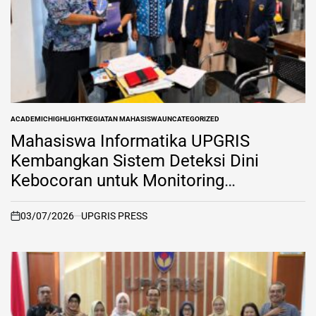
ACADEMIC
HIGHLIGHT
KEGIATAN MAHASISWA
UNCATEGORIZED
POSTED
IN
Mahasiswa Informatika UPGRIS
Kembangkan Sistem Deteksi Dini
Kebocoran untuk Monitoring
Penggunaan Air Secara Lebih Objektif
03/07/2026
UPGRIS PRESS
on