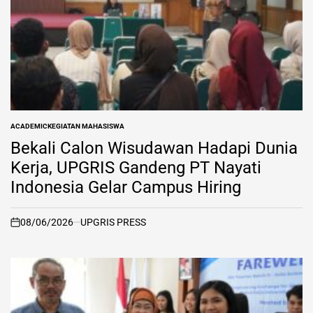
ACADEMIC
KEGIATAN MAHASISWA
POSTED
IN
Bekali Calon Wisudawan Hadapi Dunia
Kerja, UPGRIS Gandeng PT Nayati
Indonesia Gelar Campus Hiring
08/06/2026
UPGRIS PRESS
on