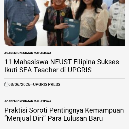
ACADEMIC
KEGIATAN MAHASISWA
POSTED
IN
11 Mahasiswa NEUST Filipina Sukses
Ikuti SEA Teacher di UPGRIS
08/06/2026
UPGRIS PRESS
on
ACADEMIC
KEGIATAN MAHASISWA
POSTED
IN
Praktisi Soroti Pentingnya Kemampuan
“Menjual Diri” Para Lulusan Baru