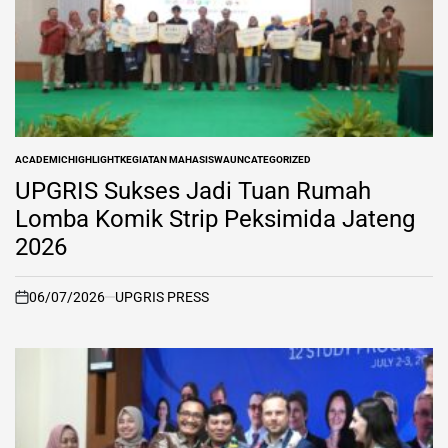
ACADEMIC
HIGHLIGHT
KEGIATAN MAHASISWA
UNCATEGORIZED
POSTED
IN
UPGRIS Sukses Jadi Tuan Rumah
Lomba Komik Strip Peksimida Jateng
2026
06/07/2026
UPGRIS PRESS
on