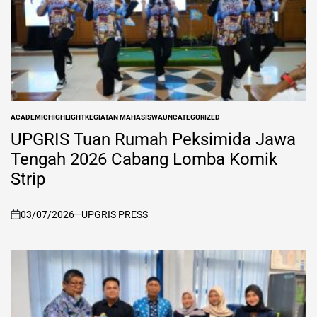
ACADEMIC
HIGHLIGHT
KEGIATAN MAHASISWA
UNCATEGORIZED
POSTED
IN
UPGRIS Tuan Rumah Peksimida Jawa
Tengah 2026 Cabang Lomba Komik
Strip
03/07/2026
UPGRIS PRESS
on