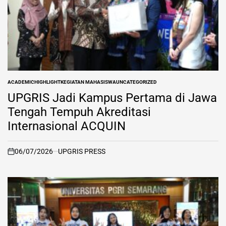
ACADEMIC
HIGHLIGHT
KEGIATAN MAHASISWA
UNCATEGORIZED
POSTED
IN
UPGRIS Jadi Kampus Pertama di Jawa
Tengah Tempuh Akreditasi
Internasional ACQUIN
06/07/2026
UPGRIS PRESS
on