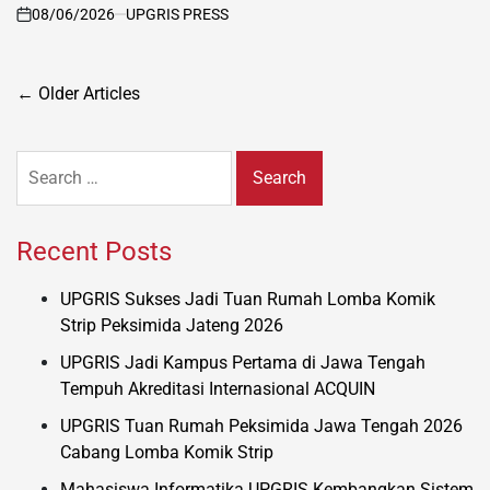
08/06/2026
UPGRIS PRESS
on
Posts
←
Older Articles
navigation
Search
for:
Recent Posts
UPGRIS Sukses Jadi Tuan Rumah Lomba Komik
Strip Peksimida Jateng 2026
UPGRIS Jadi Kampus Pertama di Jawa Tengah
Tempuh Akreditasi Internasional ACQUIN
UPGRIS Tuan Rumah Peksimida Jawa Tengah 2026
Cabang Lomba Komik Strip
Mahasiswa Informatika UPGRIS Kembangkan Sistem