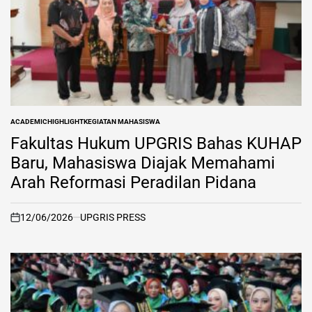
ACADEMIC
HIGHLIGHT
KEGIATAN MAHASISWA
POSTED
IN
Fakultas Hukum UPGRIS Bahas KUHAP
Baru, Mahasiswa Diajak Memahami
Arah Reformasi Peradilan Pidana
12/06/2026
UPGRIS PRESS
on