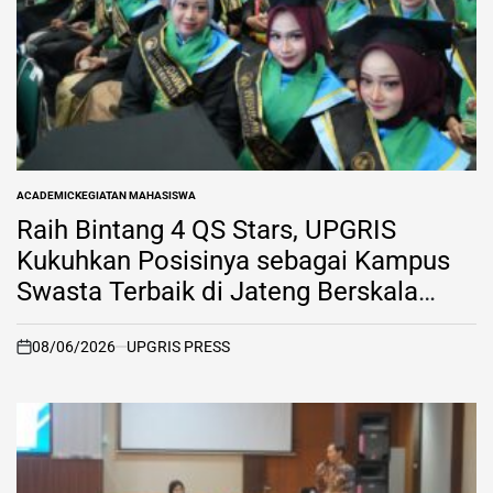
ACADEMIC
KEGIATAN MAHASISWA
POSTED
IN
Raih Bintang 4 QS Stars, UPGRIS
Kukuhkan Posisinya sebagai Kampus
Swasta Terbaik di Jateng Berskala
Internasional
08/06/2026
UPGRIS PRESS
on