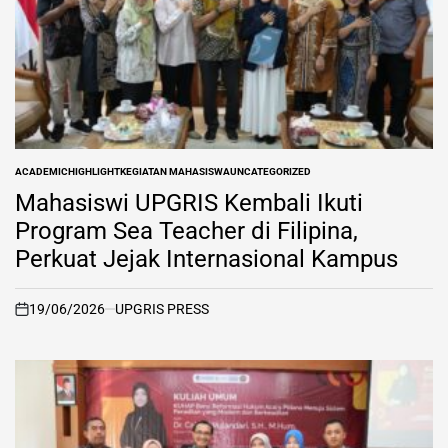
ACADEMIC
HIGHLIGHT
KEGIATAN MAHASISWA
UNCATEGORIZED
POSTED
IN
Mahasiswi UPGRIS Kembali Ikuti
Program Sea Teacher di Filipina,
Perkuat Jejak Internasional Kampus
19/06/2026
UPGRIS PRESS
on