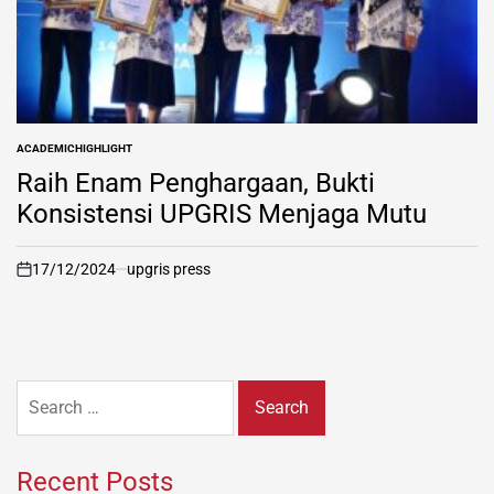
ACADEMIC
HIGHLIGHT
POSTED
IN
Raih Enam Penghargaan, Bukti
Konsistensi UPGRIS Menjaga Mutu
17/12/2024
upgris press
on
Search
for:
Recent Posts