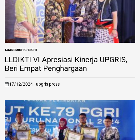
ACADEMIC
HIGHLIGHT
POSTED
IN
LLDIKTI VI Apresiasi Kinerja UPGRIS,
Beri Empat Penghargaan
17/12/2024
upgris press
on