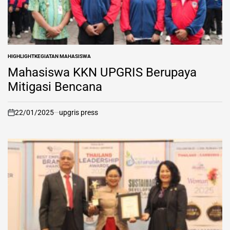
HIGHLIGHT
KEGIATAN MAHASISWA
POSTED
IN
Mahasiswa KKN UPGRIS Berupaya
Mitigasi Bencana
22/01/2025
upgris press
on