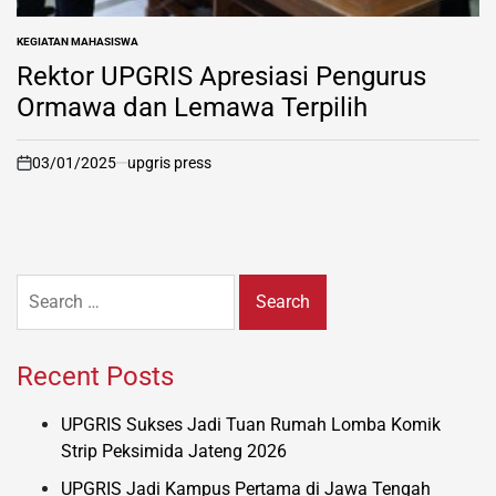
KEGIATAN MAHASISWA
POSTED
IN
Rektor UPGRIS Apresiasi Pengurus
Ormawa dan Lemawa Terpilih
03/01/2025
upgris press
on
Search
for:
Recent Posts
UPGRIS Sukses Jadi Tuan Rumah Lomba Komik
Strip Peksimida Jateng 2026
UPGRIS Jadi Kampus Pertama di Jawa Tengah