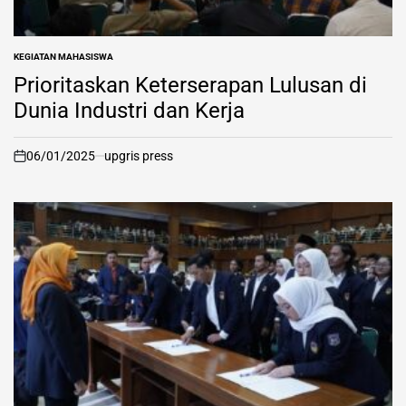
KEGIATAN MAHASISWA
POSTED
IN
Prioritaskan Keterserapan Lulusan di
Dunia Industri dan Kerja
06/01/2025
upgris press
on