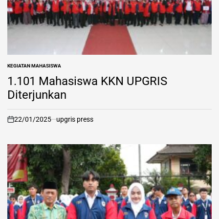
KEGIATAN MAHASISWA
POSTED
IN
1.101 Mahasiswa KKN UPGRIS
Diterjunkan
22/01/2025
upgris press
on