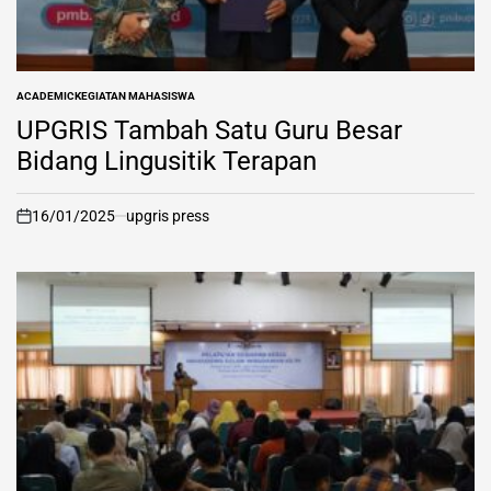
ACADEMIC
KEGIATAN MAHASISWA
POSTED
IN
UPGRIS Tambah Satu Guru Besar
Bidang Lingusitik Terapan
16/01/2025
upgris press
on