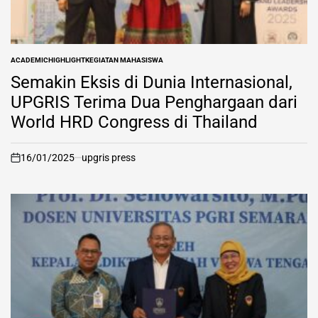
ACADEMIC
HIGHLIGHT
KEGIATAN MAHASISWA
POSTED
IN
Semakin Eksis di Dunia Internasional,
UPGRIS Terima Dua Penghargaan dari
World HRD Congress di Thailand
16/01/2025
upgris press
on