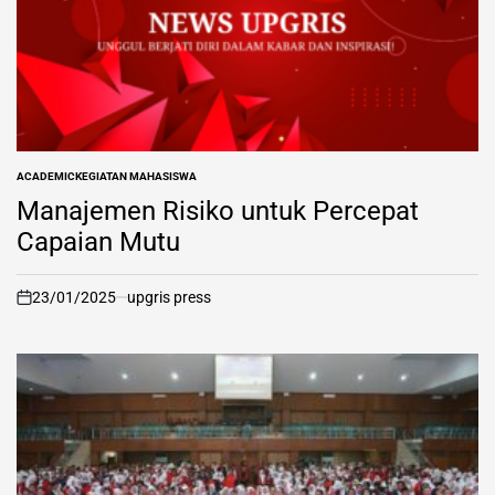
ACADEMIC
KEGIATAN MAHASISWA
POSTED
IN
Manajemen Risiko untuk Percepat
Capaian Mutu
23/01/2025
upgris press
on