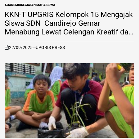
ACADEMIC
KEGIATAN MAHASISWA
POSTED
IN
KKN-T UPGRIS Kelompok 15 Mengajak
Siswa SDN Candirejo Gemar
Menabung Lewat Celengan Kreatif dari
Botol Bekas
22/09/2025
UPGRIS PRESS
on