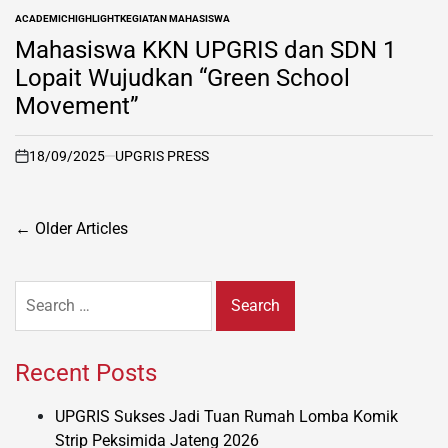
ACADEMIC
HIGHLIGHT
KEGIATAN MAHASISWA
POSTED
IN
Mahasiswa KKN UPGRIS dan SDN 1
Lopait Wujudkan “Green School
Movement”
18/09/2025
UPGRIS PRESS
on
Posts
←
Older Articles
navigation
Search
for:
Recent Posts
UPGRIS Sukses Jadi Tuan Rumah Lomba Komik
Strip Peksimida Jateng 2026