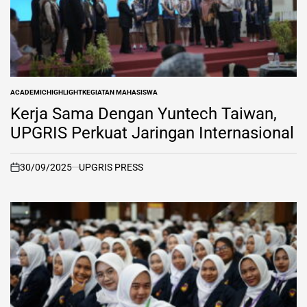
ACADEMIC
HIGHLIGHT
KEGIATAN MAHASISWA
POSTED
IN
Kerja Sama Dengan Yuntech Taiwan,
UPGRIS Perkuat Jaringan Internasional
30/09/2025
UPGRIS PRESS
on