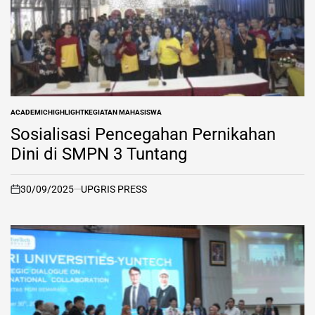
ACADEMIC
HIGHLIGHT
KEGIATAN MAHASISWA
POSTED
IN
Sosialisasi Pencegahan Pernikahan
Dini di SMPN 3 Tuntang
30/09/2025
UPGRIS PRESS
on