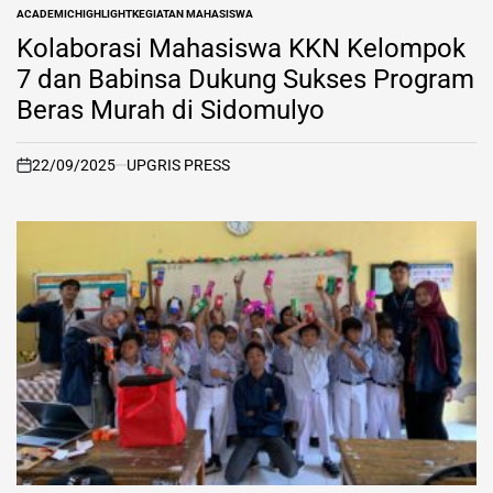
ACADEMIC
HIGHLIGHT
KEGIATAN MAHASISWA
POSTED
IN
Kolaborasi Mahasiswa KKN Kelompok
7 dan Babinsa Dukung Sukses Program
Beras Murah di Sidomulyo
22/09/2025
UPGRIS PRESS
on