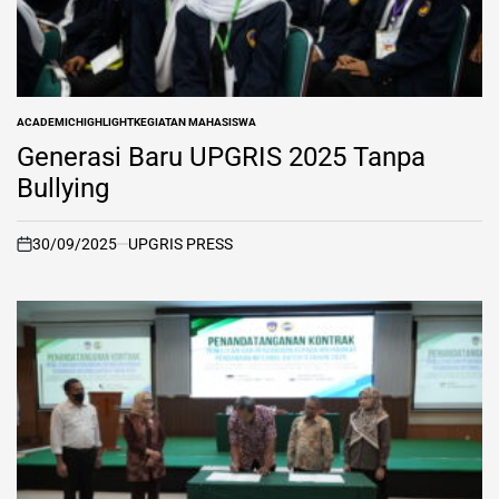
ACADEMIC
HIGHLIGHT
KEGIATAN MAHASISWA
POSTED
IN
Generasi Baru UPGRIS 2025 Tanpa
Bullying
30/09/2025
UPGRIS PRESS
on