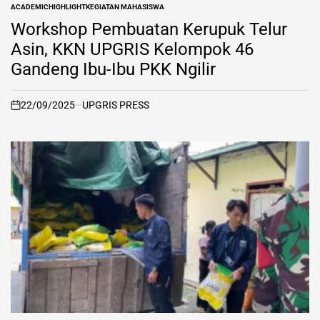
ACADEMIC
HIGHLIGHT
KEGIATAN MAHASISWA
POSTED
IN
Workshop Pembuatan Kerupuk Telur
Asin, KKN UPGRIS Kelompok 46
Gandeng Ibu-Ibu PKK Ngilir
22/09/2025
UPGRIS PRESS
on