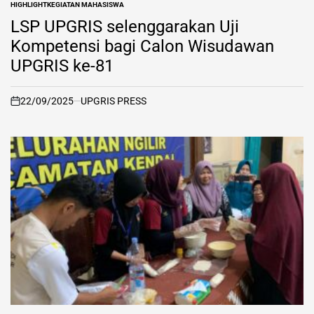
HIGHLIGHT
KEGIATAN MAHASISWA
POSTED
IN
LSP UPGRIS selenggarakan Uji
Kompetensi bagi Calon Wisudawan
UPGRIS ke-81
22/09/2025
UPGRIS PRESS
on