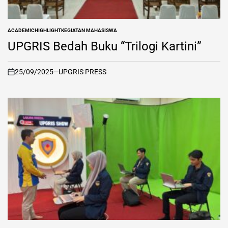
ACADEMIC
HIGHLIGHT
KEGIATAN MAHASISWA
POSTED
IN
UPGRIS Bedah Buku “Trilogi Kartini”
25/09/2025
UPGRIS PRESS
on