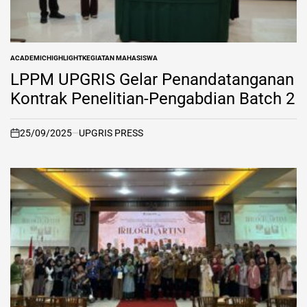
ACADEMIC
HIGHLIGHT
KEGIATAN MAHASISWA
POSTED
IN
LPPM UPGRIS Gelar Penandatanganan
Kontrak Penelitian-Pengabdian Batch 2
25/09/2025
UPGRIS PRESS
on