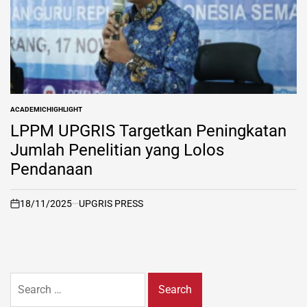
ACADEMIC
HIGHLIGHT
POSTED
IN
LPPM UPGRIS Targetkan Peningkatan
Jumlah Penelitian yang Lolos
Pendanaan
18/11/2025
UPGRIS PRESS
on
Search
for: