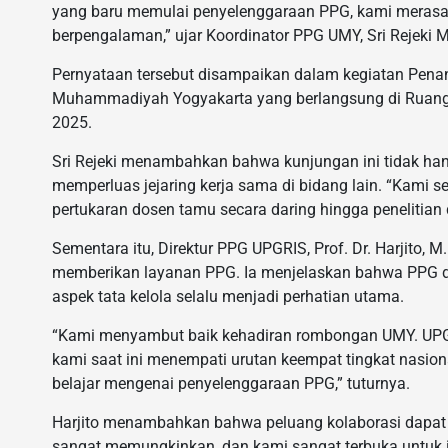
yang baru memulai penyelenggaraan PPG, kami merasa p
berpengalaman,” ujar Koordinator PPG UMY, Sri Rejeki Mur
Pernyataan tersebut disampaikan dalam kegiatan Pen
Muhammadiyah Yogyakarta yang berlangsung di Ruang
2025.
Sri Rejeki menambahkan bahwa kunjungan ini tidak han
memperluas jejaring kerja sama di bidang lain. “Kami s
pertukaran dosen tamu secara daring hingga penelitian
Sementara itu, Direktur PPG UPGRIS, Prof. Dr. Harjito,
memberikan layanan PPG. Ia menjelaskan bahwa PPG d
aspek tata kelola selalu menjadi perhatian utama.
“Kami menyambut baik kehadiran rombongan UMY. UPGRI
kami saat ini menempati urutan keempat tingkat nasiona
belajar mengenai penyelenggaraan PPG,” tuturnya.
Harjito menambahkan bahwa peluang kolaborasi dapat d
sangat memungkinkan, dan kami sangat terbuka untuk it