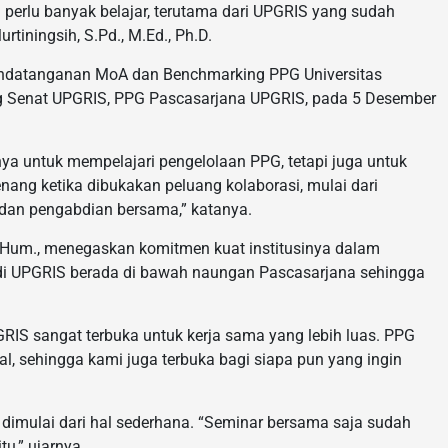
erlu banyak belajar, terutama dari UPGRIS yang sudah
tiningsih, S.Pd., M.Ed., Ph.D.
andatanganan MoA dan Benchmarking PPG Universitas
 Senat UPGRIS, PPG Pascasarjana UPGRIS, pada 5 Desember
ya untuk mempelajari pengelolaan PPG, tetapi juga untuk
enang ketika dibukakan peluang kolaborasi, mulai dari
 dan pengabdian bersama,” katanya.
 M.Hum., menegaskan komitmen kuat institusinya dalam
i UPGRIS berada di bawah naungan Pascasarjana sehingga
S sangat terbuka untuk kerja sama yang lebih luas. PPG
l, sehingga kami juga terbuka bagi siapa pun yang ingin
imulai dari hal sederhana. “Seminar bersama saja sudah
u,” ujarnya.