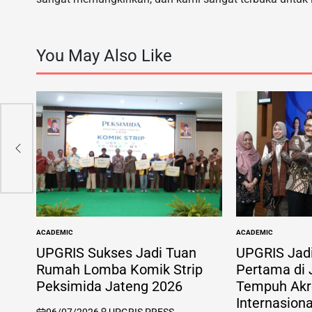
You May Also Like
,
ang
ya
ACADEMIC
ACADEMIC
POSTED
POSTED
IN
IN
UPGRIS Sukses Jadi Tuan
UPGRIS Jad
Rumah Lomba Komik Strip
Pertama di
Peksimida Jateng 2026
Tempuh Akre
Internasion