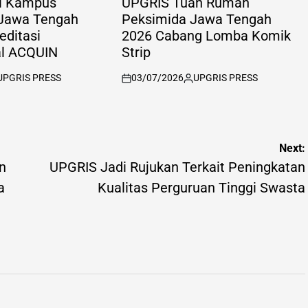
i Kampus
UPGRIS Tuan Rumah
 Jawa Tengah
Peksimida Jawa Tengah
ditasi
2026 Cabang Lomba Komik
al ACQUIN
Strip
UPGRIS PRESS
03/07/2026
UPGRIS PRESS
sted
on
Posted
by
Next:
n
UPGRIS Jadi Rujukan Terkait Peningkatan
a
Kualitas Perguruan Tinggi Swasta