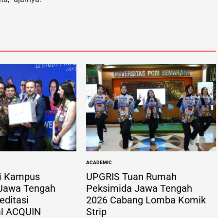
ACADEMIC
POSTED
IN
i Kampus
UPGRIS Tuan Rumah
 Jawa Tengah
Peksimida Jawa Tengah
ditasi
2026 Cabang Lomba Komik
al ACQUIN
Strip