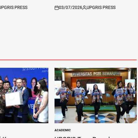
UPGRIS PRESS
03/07/2026
UPGRIS PRESS
sted
on
Posted
by
ACADEMIC
POSTED
IN