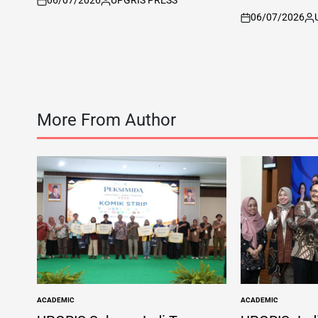
06/07/2026
UPGRIS PRESS
on
Posted
06/07/2026
by
on
Po
by
More From Author
ACADEMIC
ACADEMIC
POSTED
POSTED
IN
IN