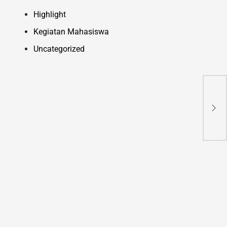
Highlight
Kegiatan Mahasiswa
Uncategorized
UPG
Pen
Per