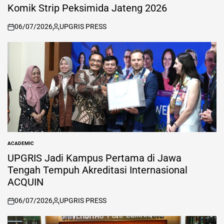
Komik Strip Peksimida Jateng 2026
06/07/2026
UPGRIS PRESS
on
Posted
by
ACADEMIC
POSTED
IN
UPGRIS Jadi Kampus Pertama di Jawa
Tengah Tempuh Akreditasi Internasional
ACQUIN
06/07/2026
UPGRIS PRESS
on
Posted
by