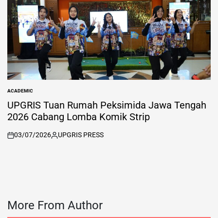
ACADEMIC
POSTED
IN
UPGRIS Tuan Rumah Peksimida Jawa Tengah
2026 Cabang Lomba Komik Strip
03/07/2026
UPGRIS PRESS
on
Posted
by
More From Author