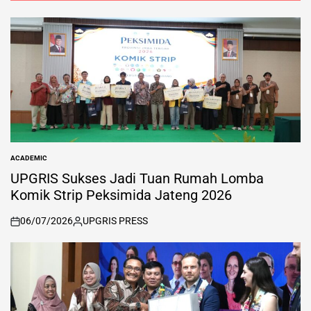
ACADEMIC
POSTED
IN
UPGRIS Sukses Jadi Tuan Rumah Lomba
Komik Strip Peksimida Jateng 2026
06/07/2026
UPGRIS PRESS
on
Posted
by