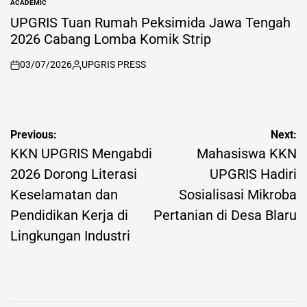
ACADEMIC
POSTED
IN
UPGRIS Tuan Rumah Peksimida Jawa Tengah
2026 Cabang Lomba Komik Strip
03/07/2026
UPGRIS PRESS
on
Posted
by
Post
Previous:
Next:
navigation
KKN UPGRIS Mengabdi
Mahasiswa KKN
2026 Dorong Literasi
UPGRIS Hadiri
Keselamatan dan
Sosialisasi Mikroba
Pendidikan Kerja di
Pertanian di Desa Blaru
Lingkungan Industri