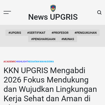
Skip
to
content
News UPGRIS
#UPGRIS
#SERTIFIKAT
#PROFESOR
#PENGUKUHAN
#PENGHARGAAN
#MUNAS
ACADEMIC
HIGHLIGHT
KEGIATAN MAHASISWA
POSTED
IN
KKN UPGRIS Mengabdi
2026 Fokus Mendukung
dan Wujudkan Lingkungan
Kerja Sehat dan Aman di