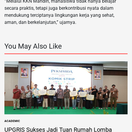
“Melalui KKN Mandiri, mahasiswa tidak hanya belajar
secara praktis, tetapi juga berkontribusi nyata dalam
mendukung terciptanya lingkungan kerja yang sehat,
aman, dan berkelanjutan,” ujarnya.
You May Also Like
ACADEMIC
POSTED
IN
UPGRIS Sukses Jadi Tuan Rumah Lomba