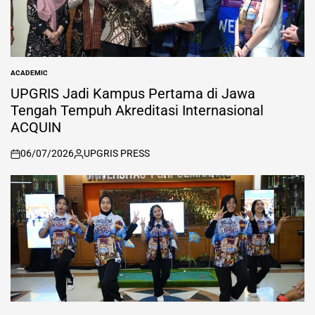
ACADEMIC
POSTED
IN
UPGRIS Jadi Kampus Pertama di Jawa
Tengah Tempuh Akreditasi Internasional
ACQUIN
06/07/2026
UPGRIS PRESS
on
Posted
by